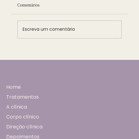
Comentários
Escreva um comentário
O futuro da ginecologia está na medicina
integrativa e preventiva?
Home
Tratamentos
A clínica
Corpo clínico
Direção clínica
Depoimentos