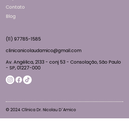
Contato
Blog
(11) 97785-1585
clinicanicolaudamico@gmail.com
Av. Angélica, 2133 - conj 53 - Consolação, São Paulo
- SP, 01227-000
© 2024 Clínica Dr. Nicolau D`Amico