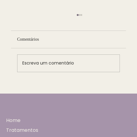
Comentários
Escreva um comentário
O futuro da ginecologia está na medicina
integrativa e preventiva?
Home
Tratamentos