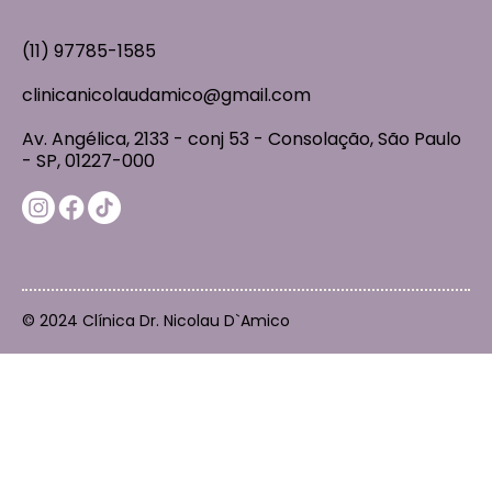
(11) 97785-1585
clinicanicolaudamico@gmail.com
Av. Angélica, 2133 - conj 53 - Consolação, São Paulo
- SP, 01227-000
© 2024 Clínica Dr. Nicolau D`Amico