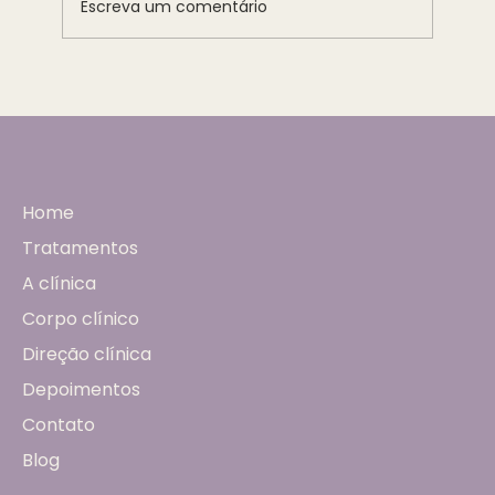
Escreva um comentário
O futuro da ginecologia está na medicina
integrativa e preventiva?
Home
Tratamentos
A clínica
Corpo clínico
Direção clínica
Depoimentos
Contato
Blog