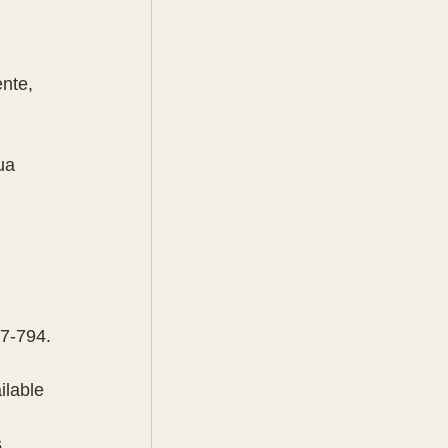
nte, 
ua 
7-794.
lable 
 