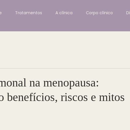
e
Tratamentos
A clínica
Corpo clínico
D
monal na menopausa:
 benefícios, riscos e mitos