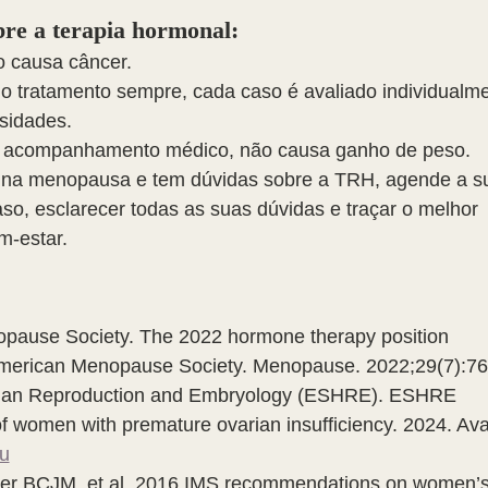
bre a terapia hormonal:
o causa câncer.
r o tratamento sempre, cada caso é avaliado individualme
sidades.
m acompanhamento médico, não causa ganho de peso.
u na menopausa e tem dúvidas sobre a TRH, agende a s
so, esclarecer todas as suas dúvidas e traçar o melhor 
m-estar.
pause Society. The 2022 hormone therapy position 
American Menopause Society. Menopause. 2022;29(7):76
man Reproduction and Embryology (ESHRE). ESHRE 
 women with premature ovarian insufficiency. 2024. Avai
eu
er BCJM, et al. 2016 IMS recommendations on women’s