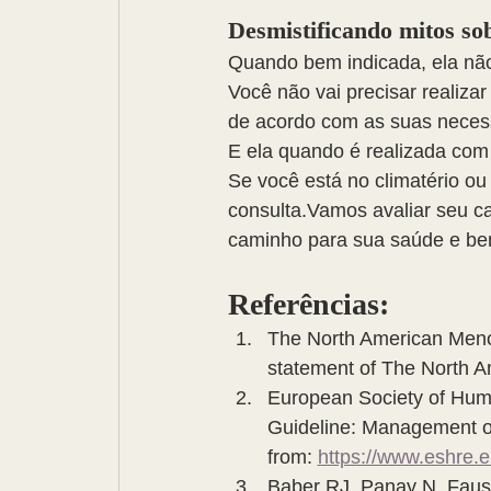
Desmistificando mitos so
Quando bem indicada, ela nã
Você não vai precisar realiza
de acordo com as suas neces
E ela quando é realizada co
Se você está no climatério o
consulta.Vamos avaliar seu ca
caminho para sua saúde e be
Referências:
The North American Meno
statement of The North 
European Society of Hu
Guideline: Management of
from: 
https://www.eshre.
Baber RJ, Panay N, Faus