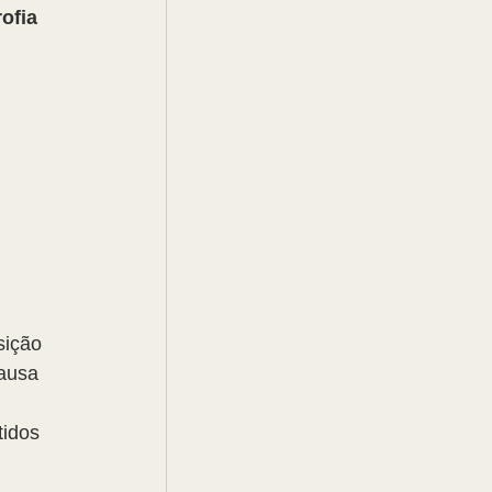
ofia 
sição 
ausa 
idos 