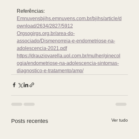
Referências: 
Emnuvensbjihs.emnuvens.com.br/bjihs/article/d
ownload/2634/2827/5912
Orgsogirgs.org.br/area-do-
associado/Dismenorreia-e-endometriose-na-
adolescencia-2021.pdf
https://drauziovarella.uol.com.br/mulher/ginecol
ogia/endometriose-na-adolescencia-sintomas-
diagnostico-e-tratamento/amp/
Ver tudo
Posts recentes