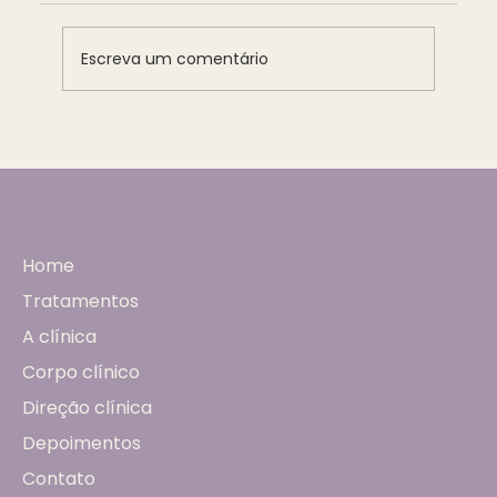
Escreva um comentário
O futuro da ginecologia está na medicina
integrativa e preventiva?
Home
Tratamentos
A clínica
Corpo clínico
Direção clínica
Depoimentos
Contato