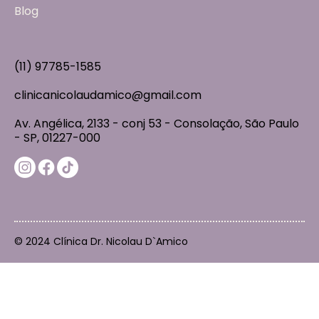
Blog
(11) 97785-1585
clinicanicolaudamico@gmail.com
Av. Angélica, 2133 - conj 53 - Consolação, São Paulo
- SP, 01227-000
© 2024 Clínica Dr. Nicolau D`Amico