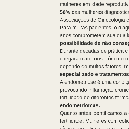
mulheres em idade reprodutiva
50%
 das mulheres diagnostic
Associações de Ginecologia e 
Para muitas pacientes, o diag
anos comprometem sua qualid
possibilidade de não conse
Durante décadas de prática c
chegaram ao consultório com e
depende de muitos fatores, 
m
especializado e tratamento
A endometriose é uma condiçã
provocando inflamação crônica
fertilidade de diferentes form
endometriomas.
Quanto antes identificamos a
fertilidade. Mulheres com cóli
cíclicos ou dificuldade para 