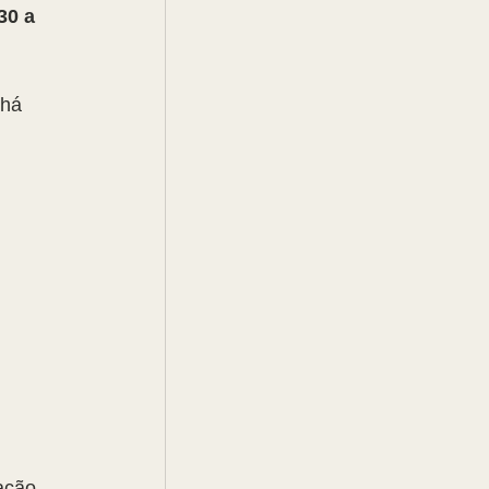
30 a 
há 
ação 