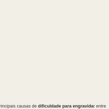
incipais causas de 
dificuldade para engravida
r entre 