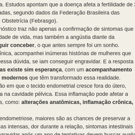
. Estudos apontam que a doença afeta a fertilidade de 
adas, segundo dados da Federação Brasileira das 
Obstetrícia (Febrasgo).
nóstico traz não apenas a confirmação de sintomas que 
ade de vida, mas também a angústia diante da 
guir conceber
, o que antes sempre foi um sonho.
línica, acompanhei inúmeras histórias de mulheres que 
ssa dúvida, se iam conseguir engravidar. E a resposta 
as existe sim esperança
, com um 
acompanhamento 
s modernos
 que têm transformado essa realidade.
o em que o tecido endometrial cresce fora do útero, 
 na cavidade pélvica. Essa inflamação pode afetar a 
as, como: 
alterações anatômicas, inflamação crônica, 
 endometriose, maiores são as chances de preservar a 
cas intensas, dor durante a relação, sintomas intestinais 
engravidar após um ano de tentativas devem buscar avali