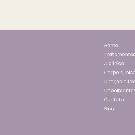
preventiva?
Home
Tratamento
A clínica
Corpo clínic
Direção clíni
Depoimento
Contato
Blog