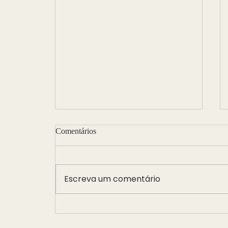
Comentários
Escreva um comentário
Um novo caminho para o
diagnóstico da endometriose: o