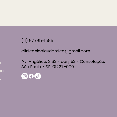
(11) 97785-1585
s
clinicanicolaudamico@gmail.com
Av. Angélica, 2133 - conj 53 - Consolação,
o
São Paulo - SP, 01227-000
ca
s